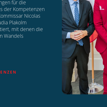
gen für die
res der Kompetenzen
Kommissar Nicolas
udia Plakolm
ert, mit denen die
en Wandels
TENZEN