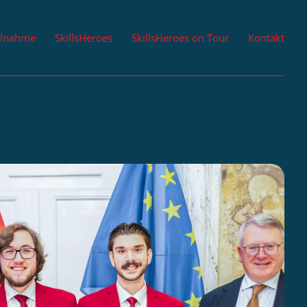
ilnahme
SkillsHeroes
SkillsHeroes on Tour
Kontakt