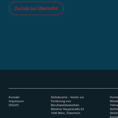
Zurück zur Übersicht
Kontakt
SkillsAustria – Verein zur
Hom
Impressum
Förderung von
Wett
DSGVO
Berufswettbewerben
Teiln
Wiedner Hauptstraße 63
Skill
1045 Wien, Österreich
Skill
Konta