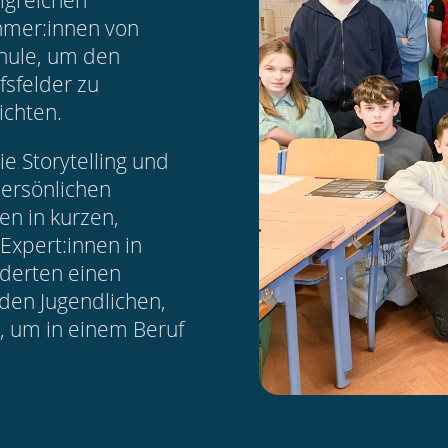
lgreichen
ehmer:innen von
chule, um den
fsfelder zu
chten.
e Storytelling und
persönlichen
en in kurzen,
Expert:innen in
rderten einen
den Jugendlichen,
t, um in einem Beruf