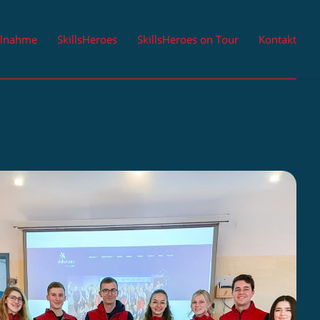
ilnahme
SkillsHeroes
SkillsHeroes on Tour
Kontakt