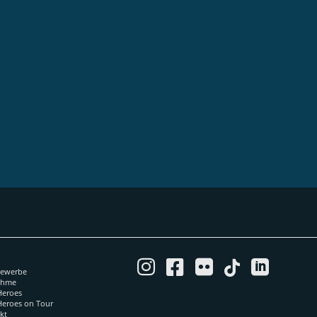
e





bewerbe
ahme
sHeroes
sHeroes on Tour
kt